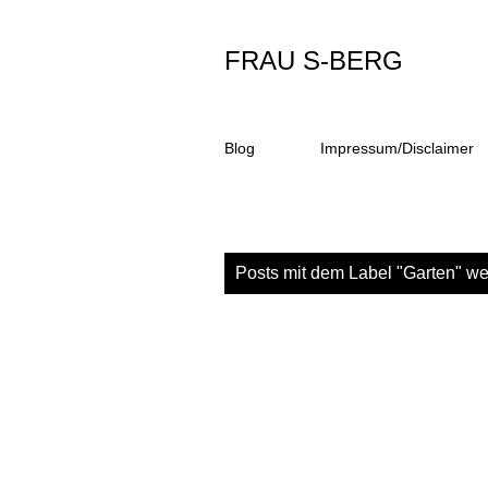
FRAU S-BERG
Blog
Impressum/Disclaimer
P
Posts mit dem Label "
Garten
" we
o
s
t
s