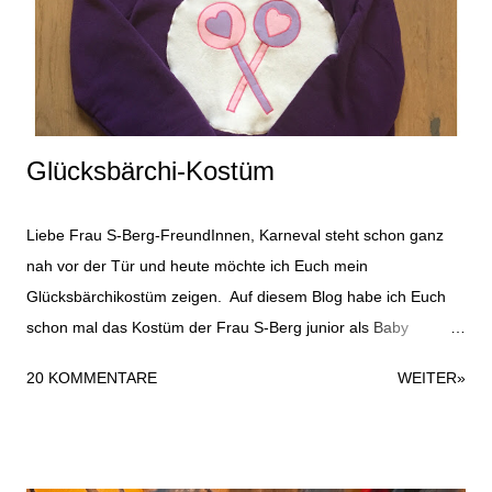
Glücksbärchi-Kostüm
Liebe Frau S-Berg-FreundInnen, Karneval steht schon ganz
nah vor der Tür und heute möchte ich Euch mein
Glücksbärchikostüm zeigen. Auf diesem Blog habe ich Euch
schon mal das Kostüm der Frau S-Berg junior als Baby
gezeigt, das Ihr hier finden könnt. Das Glücksbärchikostüm ist
20 KOMMENTARE
WEITER»
recht schnell gemacht und durchaus für ein Last-Minute-
Kostüm geeignet. Folgende Materialien habe ich verwendet:
zweiteiligen Jogginganzug weißen Fleecestoff Stoffreste in
rosa und flieder Nähgarn Haarreifen Moosgummi in weiß und