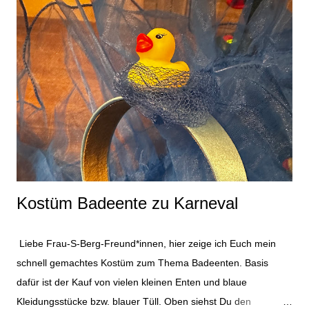
lila. Das war es dann auch schon mit den Materialien für das
Kostüm. Dazu kommen natürlich noch Beiwerke wie
Nähmaschine, Schere und Kleber. Für das Glücksbärchi-
Oberteil habe ich einen großen Kreis aus dem Fleecestoff
geschnitten und auf den Pullover genäht. Anschließend habe
ich die Lollies ausgeschnitten und ebenfalls auf das Kostüm
genäht. Durch die Dicke der Angelegenheit ist das etwas wellig
geworden. Vermutlich wäre es besser ...
Kostüm Badeente zu Karneval
Liebe Frau-S-Berg-Freund*innen, hier zeige ich Euch mein
schnell gemachtes Kostüm zum Thema Badeenten. Basis
dafür ist der Kauf von vielen kleinen Enten und blaue
Kleidungsstücke bzw. blauer Tüll. Oben siehst Du den