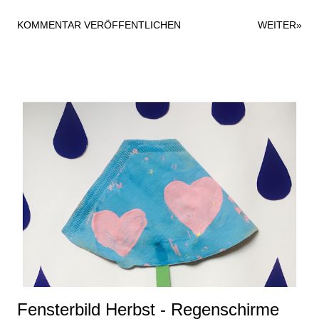
Haarreifen, den ich mit ein bisschen blauem Tüll und einer
KOMMENTAR VERÖFFENTLICHEN
WEITER»
Gummiente beklebt habe. Dazu habe ich einfach eine
Heißklebepistole verwendet; hielt super. Der Haarreifen kommt
hier ein bisschen goldig raus auf dem Foto, ist aber in
Wirklichkeit eher gelb. Die Sonnenbrille war noch im Fundus
und wurde einfach mit einem kleinen Entensticker
aufgehübscht. Ich liebe es immer, wenn auch eine Sonnenbrille
zum Kostüm passt. Im besten Fall ist ja auch beim
Karnevalszug gutes Wetter und Sonnenschein. Als Oberteil für
das Entenkostüm habe ich ein altes blaues T-Shirt verwendet
und einfach mit ein paar geplotteten Badeenten (gibt´s zuhauf
lizenzfrei) und dem Spruch "Ente gut, alles gut" versehen. So
sah das Kostüm dann in Gänze und outdoor aus. Es gab
zusätzlich zu den selbst ...
Fensterbild Herbst - Regenschirme