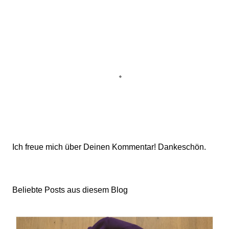
K
Ich freue mich über Deinen Kommentar! Dankeschön.
o
m
m
Beliebte Posts aus diesem Blog
e
n
t
a