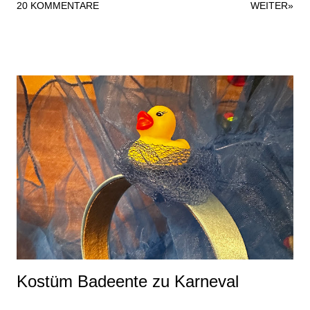
20 KOMMENTARE
WEITER»
recht schnell gemacht und durchaus für ein Last-Minute-
Kostüm geeignet. Folgende Materialien habe ich verwendet:
zweiteiligen Jogginganzug weißen Fleecestoff Stoffreste in
rosa und flieder Nähgarn Haarreifen Moosgummi in weiß und
lila. Das war es dann auch schon mit den Materialien für das
Kostüm. Dazu kommen natürlich noch Beiwerke wie
Nähmaschine, Schere und Kleber. Für das Glücksbärchi-
Oberteil habe ich einen großen Kreis aus dem Fleecestoff
geschnitten und auf den Pullover genäht. Anschließend habe
ich die Lollies ausgeschnitten und ebenfalls auf das Kostüm
genäht. Durch die Dicke der Angelegenheit ist das etwas wellig
geworden. Vermutlich wäre es besser ...
Kostüm Badeente zu Karneval