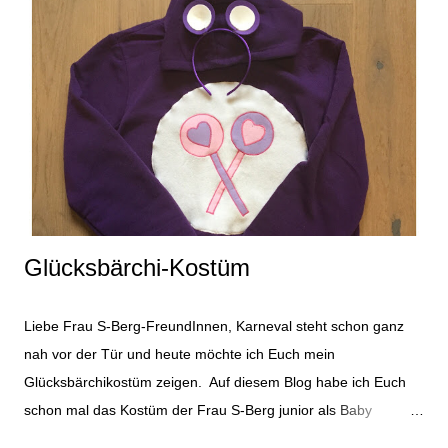
r
v
e
r
ö
f
f
e
n
t
l
i
Glücksbärchi-Kostüm
c
h
e
Liebe Frau S-Berg-FreundInnen, Karneval steht schon ganz
n
nah vor der Tür und heute möchte ich Euch mein
Glücksbärchikostüm zeigen. Auf diesem Blog habe ich Euch
schon mal das Kostüm der Frau S-Berg junior als Baby
gezeigt, das Ihr hier finden könnt. Das Glücksbärchikostüm ist