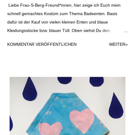
Liebe Frau-S-Berg-Freund*innen, hier zeige ich Euch mein
schnell gemachtes Kostüm zum Thema Badeenten. Basis
dafür ist der Kauf von vielen kleinen Enten und blaue
Kleidungsstücke bzw. blauer Tüll. Oben siehst Du den
Haarreifen, den ich mit ein bisschen blauem Tüll und einer
KOMMENTAR VERÖFFENTLICHEN
WEITER»
Gummiente beklebt habe. Dazu habe ich einfach eine
Heißklebepistole verwendet; hielt super. Der Haarreifen kommt
hier ein bisschen goldig raus auf dem Foto, ist aber in
Wirklichkeit eher gelb. Die Sonnenbrille war noch im Fundus
und wurde einfach mit einem kleinen Entensticker
aufgehübscht. Ich liebe es immer, wenn auch eine Sonnenbrille
zum Kostüm passt. Im besten Fall ist ja auch beim
Karnevalszug gutes Wetter und Sonnenschein. Als Oberteil für
das Entenkostüm habe ich ein altes blaues T-Shirt verwendet
und einfach mit ein paar geplotteten Badeenten (gibt´s zuhauf
lizenzfrei) und dem Spruch "Ente gut, alles gut" versehen. So