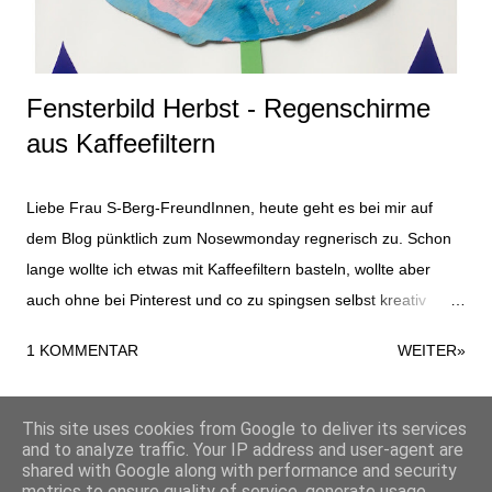
sah das Kostüm dann in Gänze und outdoor aus. Es gab
zusätzlich zu den selbst ...
Fensterbild Herbst - Regenschirme
aus Kaffeefiltern
Liebe Frau S-Berg-FreundInnen, heute geht es bei mir auf
dem Blog pünktlich zum Nosewmonday regnerisch zu. Schon
lange wollte ich etwas mit Kaffeefiltern basteln, wollte aber
auch ohne bei Pinterest und co zu spingsen selbst kreativ
werden. So kam ich an einem verregneten Tag auf die Idee
1 KOMMENTAR
WEITER»
mit den Regenschirmen. Material für das komplette
Fensterbild: 5 Kaffeefilter Tonpapier Fingerfarbe Statisch
haftende Folie in blau Klebepads Schere Kleber. Zuallererst
This site uses cookies from Google to deliver its services
and to analyze traffic. Your IP address and user-agent are
werden die Kaffeefilter mit Fingerfarbe von beiden Seiten
shared with Google along with performance and security
Powered by Blogger
bemalt beziehungsweise bematscht. Nach dem Trocknen
metrics to ensure quality of service, generate usage