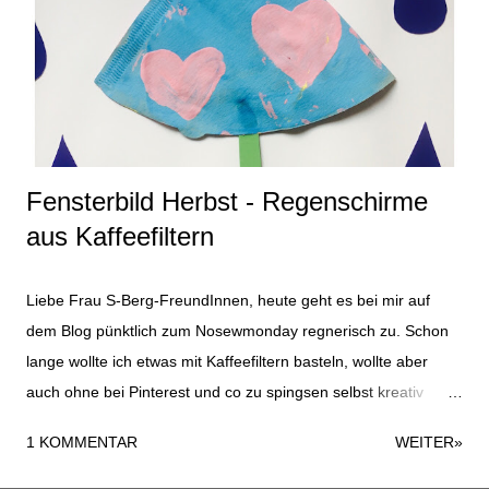
das Entenkostüm habe ich ein altes blaues T-Shirt verwendet
und einfach mit ein paar geplotteten Badeenten (gibt´s zuhauf
lizenzfrei) und dem Spruch "Ente gut, alles gut" versehen. So
sah das Kostüm dann in Gänze und outdoor aus. Es gab
zusätzlich zu den selbst ...
Fensterbild Herbst - Regenschirme
aus Kaffeefiltern
Liebe Frau S-Berg-FreundInnen, heute geht es bei mir auf
dem Blog pünktlich zum Nosewmonday regnerisch zu. Schon
lange wollte ich etwas mit Kaffeefiltern basteln, wollte aber
auch ohne bei Pinterest und co zu spingsen selbst kreativ
werden. So kam ich an einem verregneten Tag auf die Idee
1 KOMMENTAR
WEITER»
mit den Regenschirmen. Material für das komplette
Fensterbild: 5 Kaffeefilter Tonpapier Fingerfarbe Statisch