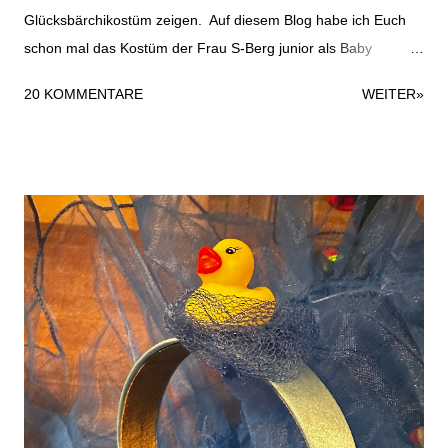
Glücksbärchikostüm zeigen. Auf diesem Blog habe ich Euch
schon mal das Kostüm der Frau S-Berg junior als Baby
gezeigt, das Ihr hier finden könnt. Das Glücksbärchikostüm ist
20 KOMMENTARE
WEITER»
recht schnell gemacht und durchaus für ein Last-Minute-
Kostüm geeignet. Folgende Materialien habe ich verwendet:
zweiteiligen Jogginganzug weißen Fleecestoff Stoffreste in
rosa und flieder Nähgarn Haarreifen Moosgummi in weiß und
lila. Das war es dann auch schon mit den Materialien für das
Kostüm. Dazu kommen natürlich noch Beiwerke wie
Nähmaschine, Schere und Kleber. Für das Glücksbärchi-
Oberteil habe ich einen großen Kreis aus dem Fleecestoff
geschnitten und auf den Pullover genäht. Anschließend habe
ich die Lollies ausgeschnitten und ebenfalls auf das Kostüm
genäht. Durch die Dicke der Angelegenheit ist das etwas wellig
geworden. Vermutlich wäre es besser ...