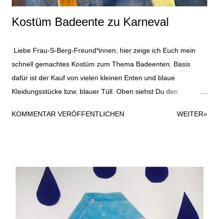
Kostüm Badeente zu Karneval
Liebe Frau-S-Berg-Freund*innen, hier zeige ich Euch mein
schnell gemachtes Kostüm zum Thema Badeenten. Basis
dafür ist der Kauf von vielen kleinen Enten und blaue
Kleidungsstücke bzw. blauer Tüll. Oben siehst Du den
Haarreifen, den ich mit ein bisschen blauem Tüll und einer
KOMMENTAR VERÖFFENTLICHEN
WEITER»
Gummiente beklebt habe. Dazu habe ich einfach eine
Heißklebepistole verwendet; hielt super. Der Haarreifen kommt
hier ein bisschen goldig raus auf dem Foto, ist aber in
Wirklichkeit eher gelb. Die Sonnenbrille war noch im Fundus
und wurde einfach mit einem kleinen Entensticker
aufgehübscht. Ich liebe es immer, wenn auch eine Sonnenbrille
zum Kostüm passt. Im besten Fall ist ja auch beim
Karnevalszug gutes Wetter und Sonnenschein. Als Oberteil für