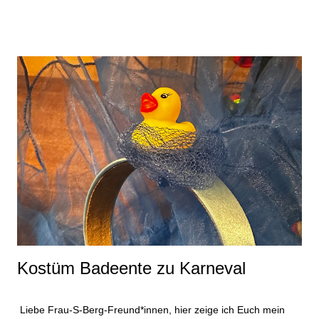
Kostüm geeignet. Folgende Materialien habe ich verwendet:
zweiteiligen Jogginganzug weißen Fleecestoff Stoffreste in
rosa und flieder Nähgarn Haarreifen Moosgummi in weiß und
lila. Das war es dann auch schon mit den Materialien für das
Kostüm. Dazu kommen natürlich noch Beiwerke wie
Nähmaschine, Schere und Kleber. Für das Glücksbärchi-
Oberteil habe ich einen großen Kreis aus dem Fleecestoff
geschnitten und auf den Pullover genäht. Anschließend habe
ich die Lollies ausgeschnitten und ebenfalls auf das Kostüm
genäht. Durch die Dicke der Angelegenheit ist das etwas wellig
geworden. Vermutlich wäre es besser ...
Kostüm Badeente zu Karneval
Liebe Frau-S-Berg-Freund*innen, hier zeige ich Euch mein