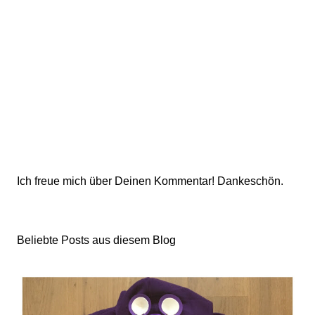
K
Ich freue mich über Deinen Kommentar! Dankeschön.
o
m
m
Beliebte Posts aus diesem Blog
e
n
t
a
r