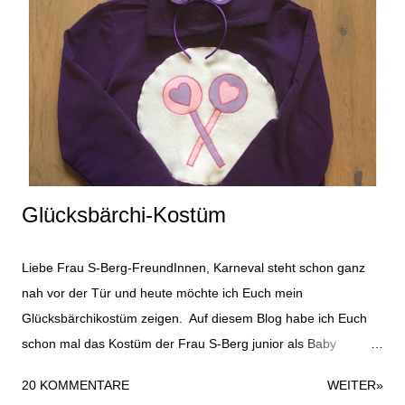
v
e
r
ö
f
f
e
n
t
l
i
Glücksbärchi-Kostüm
c
h
e
Liebe Frau S-Berg-FreundInnen, Karneval steht schon ganz
n
nah vor der Tür und heute möchte ich Euch mein
Glücksbärchikostüm zeigen. Auf diesem Blog habe ich Euch
schon mal das Kostüm der Frau S-Berg junior als Baby
gezeigt, das Ihr hier finden könnt. Das Glücksbärchikostüm ist
20 KOMMENTARE
WEITER»
recht schnell gemacht und durchaus für ein Last-Minute-