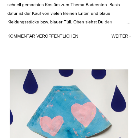
schnell gemachtes Kostüm zum Thema Badeenten. Basis
dafür ist der Kauf von vielen kleinen Enten und blaue
Kleidungsstücke bzw. blauer Tüll. Oben siehst Du den
Haarreifen, den ich mit ein bisschen blauem Tüll und einer
KOMMENTAR VERÖFFENTLICHEN
WEITER»
Gummiente beklebt habe. Dazu habe ich einfach eine
Heißklebepistole verwendet; hielt super. Der Haarreifen kommt
hier ein bisschen goldig raus auf dem Foto, ist aber in
Wirklichkeit eher gelb. Die Sonnenbrille war noch im Fundus
und wurde einfach mit einem kleinen Entensticker
aufgehübscht. Ich liebe es immer, wenn auch eine Sonnenbrille
zum Kostüm passt. Im besten Fall ist ja auch beim
Karnevalszug gutes Wetter und Sonnenschein. Als Oberteil für
das Entenkostüm habe ich ein altes blaues T-Shirt verwendet
und einfach mit ein paar geplotteten Badeenten (gibt´s zuhauf
lizenzfrei) und dem Spruch "Ente gut, alles gut" versehen. So
sah das Kostüm dann in Gänze und outdoor aus. Es gab