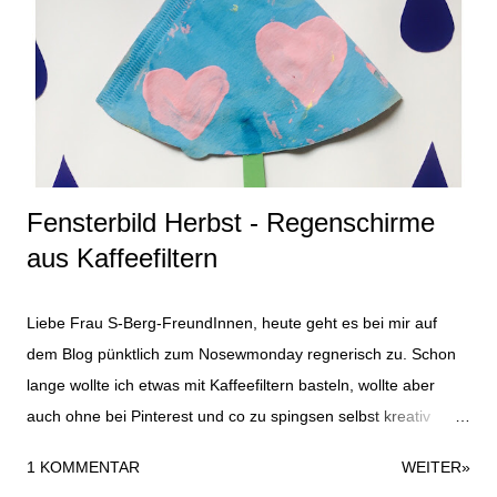
Karnevalszug gutes Wetter und Sonnenschein. Als Oberteil für
das Entenkostüm habe ich ein altes blaues T-Shirt verwendet
und einfach mit ein paar geplotteten Badeenten (gibt´s zuhauf
lizenzfrei) und dem Spruch "Ente gut, alles gut" versehen. So
sah das Kostüm dann in Gänze und outdoor aus. Es gab
zusätzlich zu den selbst ...
Fensterbild Herbst - Regenschirme
aus Kaffeefiltern
Liebe Frau S-Berg-FreundInnen, heute geht es bei mir auf
dem Blog pünktlich zum Nosewmonday regnerisch zu. Schon
lange wollte ich etwas mit Kaffeefiltern basteln, wollte aber
auch ohne bei Pinterest und co zu spingsen selbst kreativ
werden. So kam ich an einem verregneten Tag auf die Idee
1 KOMMENTAR
WEITER»
mit den Regenschirmen. Material für das komplette