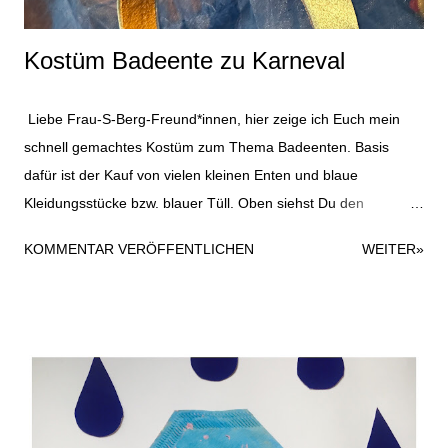
Kostüm Badeente zu Karneval
Liebe Frau-S-Berg-Freund*innen, hier zeige ich Euch mein
schnell gemachtes Kostüm zum Thema Badeenten. Basis
dafür ist der Kauf von vielen kleinen Enten und blaue
Kleidungsstücke bzw. blauer Tüll. Oben siehst Du den
Haarreifen, den ich mit ein bisschen blauem Tüll und einer
KOMMENTAR VERÖFFENTLICHEN
WEITER»
Gummiente beklebt habe. Dazu habe ich einfach eine
Heißklebepistole verwendet; hielt super. Der Haarreifen kommt
hier ein bisschen goldig raus auf dem Foto, ist aber in
Wirklichkeit eher gelb. Die Sonnenbrille war noch im Fundus
und wurde einfach mit einem kleinen Entensticker
aufgehübscht. Ich liebe es immer, wenn auch eine Sonnenbrille
zum Kostüm passt. Im besten Fall ist ja auch beim