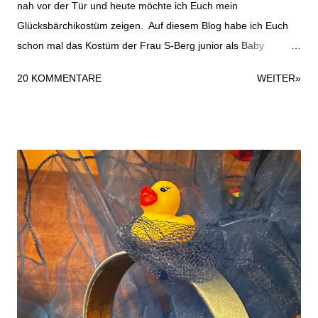
nah vor der Tür und heute möchte ich Euch mein
Glücksbärchikostüm zeigen. Auf diesem Blog habe ich Euch
schon mal das Kostüm der Frau S-Berg junior als Baby
gezeigt, das Ihr hier finden könnt. Das Glücksbärchikostüm ist
20 KOMMENTARE
WEITER»
recht schnell gemacht und durchaus für ein Last-Minute-
Kostüm geeignet. Folgende Materialien habe ich verwendet:
zweiteiligen Jogginganzug weißen Fleecestoff Stoffreste in
rosa und flieder Nähgarn Haarreifen Moosgummi in weiß und
lila. Das war es dann auch schon mit den Materialien für das
Kostüm. Dazu kommen natürlich noch Beiwerke wie
Nähmaschine, Schere und Kleber. Für das Glücksbärchi-
Oberteil habe ich einen großen Kreis aus dem Fleecestoff
geschnitten und auf den Pullover genäht. Anschließend habe
ich die Lollies ausgeschnitten und ebenfalls auf das Kostüm
genäht. Durch die Dicke der Angelegenheit ist das etwas wellig
geworden. Vermutlich wäre es besser ...