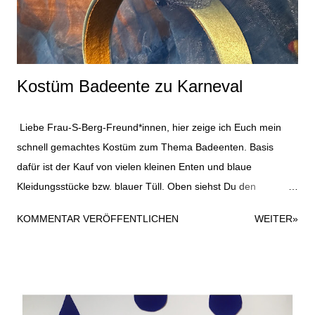
genäht. Durch die Dicke der Angelegenheit ist das etwas wellig
geworden. Vermutlich wäre es besser ...
Kostüm Badeente zu Karneval
Liebe Frau-S-Berg-Freund*innen, hier zeige ich Euch mein
schnell gemachtes Kostüm zum Thema Badeenten. Basis
dafür ist der Kauf von vielen kleinen Enten und blaue
Kleidungsstücke bzw. blauer Tüll. Oben siehst Du den
Haarreifen, den ich mit ein bisschen blauem Tüll und einer
KOMMENTAR VERÖFFENTLICHEN
WEITER»
Gummiente beklebt habe. Dazu habe ich einfach eine
Heißklebepistole verwendet; hielt super. Der Haarreifen kommt
hier ein bisschen goldig raus auf dem Foto, ist aber in
Wirklichkeit eher gelb. Die Sonnenbrille war noch im Fundus
und wurde einfach mit einem kleinen Entensticker