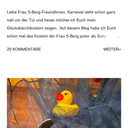
h
e
Liebe Frau S-Berg-FreundInnen, Karneval steht schon ganz
n
nah vor der Tür und heute möchte ich Euch mein
Glücksbärchikostüm zeigen. Auf diesem Blog habe ich Euch
schon mal das Kostüm der Frau S-Berg junior als Baby
gezeigt, das Ihr hier finden könnt. Das Glücksbärchikostüm ist
20 KOMMENTARE
WEITER»
recht schnell gemacht und durchaus für ein Last-Minute-
Kostüm geeignet. Folgende Materialien habe ich verwendet:
zweiteiligen Jogginganzug weißen Fleecestoff Stoffreste in
rosa und flieder Nähgarn Haarreifen Moosgummi in weiß und
lila. Das war es dann auch schon mit den Materialien für das
Kostüm. Dazu kommen natürlich noch Beiwerke wie
Nähmaschine, Schere und Kleber. Für das Glücksbärchi-
Oberteil habe ich einen großen Kreis aus dem Fleecestoff
geschnitten und auf den Pullover genäht. Anschließend habe
ich die Lollies ausgeschnitten und ebenfalls auf das Kostüm