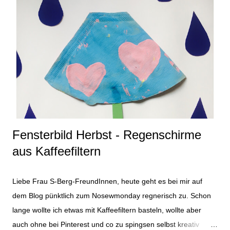
aufgehübscht. Ich liebe es immer, wenn auch eine Sonnenbrille
zum Kostüm passt. Im besten Fall ist ja auch beim
Karnevalszug gutes Wetter und Sonnenschein. Als Oberteil für
das Entenkostüm habe ich ein altes blaues T-Shirt verwendet
und einfach mit ein paar geplotteten Badeenten (gibt´s zuhauf
lizenzfrei) und dem Spruch "Ente gut, alles gut" versehen. So
sah das Kostüm dann in Gänze und outdoor aus. Es gab
zusätzlich zu den selbst ...
Fensterbild Herbst - Regenschirme
aus Kaffeefiltern
Liebe Frau S-Berg-FreundInnen, heute geht es bei mir auf
dem Blog pünktlich zum Nosewmonday regnerisch zu. Schon
lange wollte ich etwas mit Kaffeefiltern basteln, wollte aber
auch ohne bei Pinterest und co zu spingsen selbst kreativ